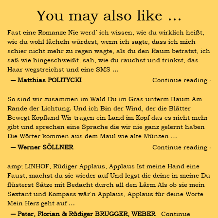
You may also like …
Fast eine Romanze Nie werd´ ich wissen, wie du wirklich heißt, 
wie du wohl lächeln würdest, wenn ich sagte, dass ich mich 
schier nicht mehr zu regen wagte, als du den Raum betratst, ich 
saß wie hingeschweißt, sah, wie du rauchst und trinkst, das 
Haar wegstreichst und eine SMS …
― Matthias POLITYCKI
Continue reading ›
So sind wir zusammen im Wald Du im Gras unterm Baum Am 
Rande der Lichtung. Und ich Bin der Wind, der die Blätter 
Bewegt Kopfland Wir tragen ein Land im Kopf das es nicht mehr 
gibt und sprechen eine Sprache die wir nie ganz gelernt haben 
Die Wörter kommen aus dem Maul wie alte Münzen …
― Werner SÖLLNER
Continue reading ›
amp; LINHOF, Rüdiger Applaus, Applaus Ist meine Hand eine 
Faust, machst du sie wieder auf Und legst die deine in meine Du 
flüsterst Sätze mit Bedacht durch all den Lärm Als ob sie mein 
Sextant und Kompass wär'n Applaus, Applaus für deine Worte 
Mein Herz geht auf …
― Peter, Florian & Rüdiger BRUGGER, WEBER 
Continue 