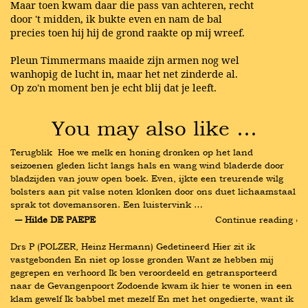
Maar toen kwam daar die pass van achteren, recht
door 't midden, ik bukte even en nam de bal
precies toen hij hij de grond raakte op mij wreef.
Pleun Timmermans maaide zijn armen nog wel
wanhopig de lucht in, maar het net zinderde al.
Op zo'n moment ben je echt blij dat je leeft.
You may also like …
Terugblik  Hoe we melk en honing dronken op het land 
seizoenen gleden licht langs hals en wang wind bladerde door 
bladzijden van jouw open boek. Even, ijkte een treurende wilg 
bolsters aan pit valse noten klonken door ons duet lichaamstaal 
sprak tot dovemansoren. Een luistervink …
― Hilde DE PAEPE
Continue reading ›
Drs P (POLZER, Heinz Hermann) Gedetineerd Hier zit ik 
vastgebonden En niet op losse gronden Want ze hebben mij 
gegrepen en verhoord Ik ben veroordeeld en getransporteerd 
naar de Gevangenpoort Zodoende kwam ik hier te wonen in een 
klam gewelf Ik babbel met mezelf En met het ongedierte, want ik 