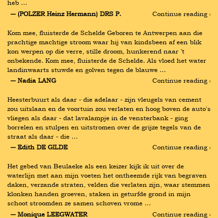
heb …
― (POLZER Heinz Hermann) DRS P.
Continue reading ›
Kom mee, fluisterde de Schelde Geboren te Antwerpen aan die 
prachtige machtige stroom waar hij van kindsbeen af een blik 
kon werpen op die verre, stille droom, hunkerend naar ’t 
onbekende. Kom mee, fluisterde de Schelde. Als vloed het water 
landinwaarts stuwde en golven tegen de blauwe …
― Nadia LANG
Continue reading ›
Heesterbuurt als daar - die adelaar - zijn vleugels van cement 
zou uitslaan en de voortuin zou verlaten en hoog boven de auto's 
vliegen als daar - dat lavalampje in de vensterbank - ging 
borrelen en stulpen en uitstromen over de grijze tegels van de 
straat als daar - die …
― Edith DE GILDE
Continue reading ›
Het gebed van Beulaeke als een keizer kijk ik uit over de 
waterlijn met aan mijn voeten het ontheemde rijk van begraven 
daken, verzande straten, velden die verlaten zijn, waar stemmen 
klonken handen groeven, staken in geturfde grond in mijn 
schoot stroomden ze samen schoven vrome …
― Monique LEEGWATER
Continue reading ›