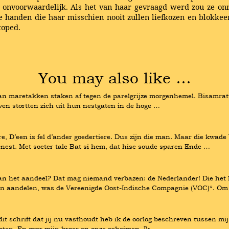
 onvoorwaardelijk. Als het van haar gevraagd werd zou ze onm
e handen die haar misschien nooit zullen liefkozen en blokkee
toped.
You may also like …
an maretakken staken af tegen de parelgrijze morgenhemel. Bisamratt
wen stortten zich uit hun nestgaten in de hoge …
D’een is fel d’ander goedertiere. Dus zijn die man. Maar die kwade Ve
nest. Met soeter tale Bat si hem, dat hise soude sparen Ende …
n het aandeel? Dat mag niemand verbazen: de Nederlander! Die het han
s in aandelen, was de Vereenigde Oost-Indische Compagnie (VOC)*. O
dit schrift dat jij nu vasthoudt heb ik de oorlog beschreven tussen mi
ecten. En over mijn broer en onze geheimen. Ik …