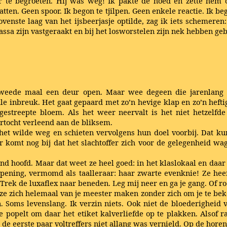
 te begroeten. Hij was weg! Ik pakte de hoed en zette hem 
tten. Geen spoor. Ik begon te tjilpen. Geen enkele reactie. Ik be
e bovenste laag van het ijsbeerjasje optilde, zag ik iets scheme
ssa zijn vastgeraakt en bij het losworstelen zijn nek hebben ge
e tweede maal een deur open. Maar wee degeen die jarenlang 
e inbreuk. Het gaat gepaard met zo’n hevige klap en zo’n hefti
streepte bloem. Als het weer neervalt is het niet hetzelfde
ortocht verleend aan de bliksem.
t wilde weg en schieten vervolgens hun doel voorbij. Dat kun
ar komt nog bij dat het slachtoffer zich voor de gelegenheid w
end hoofd. Maar dat weet ze heel goed: in het klaslokaal en daa
ropening, vermomd als taalleraar: haar zwarte evenknie! Ze hee
Trek de luxaflex naar beneden. Leg mij neer en ga je gang. Of 
e zich helemaal van je meester maken zonder zich om je te bek
n. Soms levenslang. Ik verzin niets. Ook niet de bloederighei
e popelt om daar het etiket kalverliefde op te plakken. Alsof
a de eerste paar voltreffers niet allang was vernield. Op de hore