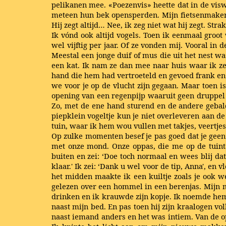
pelikanen mee. «Poezenvis» heette dat in de vis
meteen hun bek opensperden. Mijn fietsenmaker h
Hij zegt altijd… Nee, ik zeg niet wat hij zegt. S
Ik vónd ook altijd vogels. Toen ik eenmaal groot
wel vijftig per jaar. Of ze vonden mij. Vooral in 
Meestal een jonge duif of mus die uit het nest
een kat. Ik nam ze dan mee naar huis waar ik ze 
hand die hem had vertroeteld en gevoed frank en v
we voor je op de vlucht zijn gegaan. Maar toen 
opening van een regenpijp waaruit geen druppel 
Zo, met de ene hand sturend en de andere gebald
piepklein vogeltje kun je niet overleveren aan 
tuin, waar ik hem wou vullen met takjes, veertjes,
Op zulke momenten besef je pas goed dat je geen
met onze mond. Onze oppas, die me op de tuintaf
buiten en zei: ‘Doe toch normaal en wees blij da
klaar.' Ik zei: ‘Dank u wel voor de tip, Anna', e
het midden maakte ik een kuiltje zoals je ook w
gelezen over een hommel in een berenjas. Mijn m
drinken en ik krauwde zijn kopje. Ik noemde hem 
naast mijn bed. En pas toen hij zijn kraalogen vo
naast iemand anders en het was intiem. Van de o