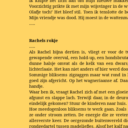
Ik knipte het licht aan om mijn nieuwe makker
Voorzichtig prikte ik met mijn wijsvinger in de wa
Olafje toch!' Het bleef stil. Toen ik tenslotte d
Mijn vriendje was dood. Hij moest in de wattenma
…..
Rachels rokje
…..
Als Rachel bijna dertien is, vliegt er voor d
gewapende overval, een hold-up, een hondsbrutal
dunne halsje omvat als de kelk van een dwarsge
lichterlaaie. Het kan niet anders of hier werd do
Sommige bliksems zigzaggen maar wat rond in he
goed zijn afgericht. Op het wagneriaanse af. Da
handje.
Waar ben ik, vraagt Rachel zich af met een gloei
afgunst en slappe lach. Terwijl daar, in de deu
eindelijk gekomen? Stuur de kinderen naar huis. 
Hoe meedogenloos bliksems te werk gaan. Zoals z
ze onder stroom zetten. De energie die ze vrete
allereerste keer. De oergezonde buitenwereld di
rondgedartel tussen madeliefjes. Alsof het kalf n