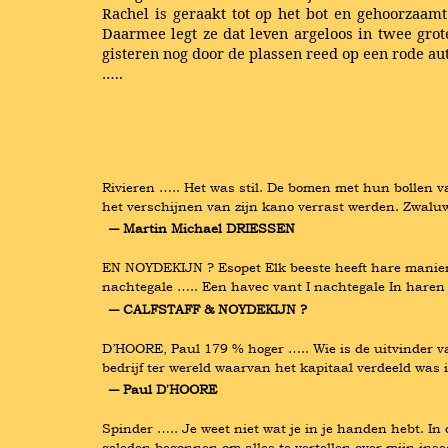
Rachel is geraakt tot op het bot en gehoorzaamt
Daarmee legt ze dat leven argeloos in twee grot
gisteren nog door de plassen reed op een rode au
…..
Rivieren ….. Het was stil. De bomen met hun bollen v
het verschijnen van zijn kano verrast werden. Zwalu
― Martin Michael DRIESSEN
EN NOYDEKIJN ? Esopet Elk beeste heeft hare maniere, 
nachtegale ….. Een havec vant I nachtegale In haren 
― CALFSTAFF & NOYDEKIJN ?
D’HOORE, Paul 179 % hoger ….. Wie is de uitvinder va
bedrijf ter wereld waarvan het kapitaal verdeeld wa
― Paul D'HOORE
Spinder ….. Je weet niet wat je in je handen hebt. In 
geleden begonnen om alles te vertellen over mijn ins