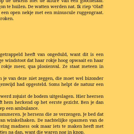
op de dekens met de allure van een goochelaar.
gon te huilen. De watten werden nat. Ik riep ‘Olaf!
ren: een open nekje met een minuscule ruggengraat.
broken.
getrappeld heeft van ongeduld, want dit is een
ge windstoot dat haar rokje hoog opwaait en haar
 rokje meer, qua plooienval. Ze staat meteen in
 je van deze niet zeggen, die moet wel bizonder
agenwijd had opgesteld. Soms helpt de natuur een
r werd zojuist de bodem uitgeslagen. Hier heersen
ft hem herkend op het eerste gezicht. Ben je dan
roep een ambulance.
ommeren. Je hersens die ze verzengen. Je bed dat
d van winkelhaken. De nachtelijke spasmen van de
 raving madness ook maar iets te maken heeft met
ntjes na dan, want die waren nog in knop.