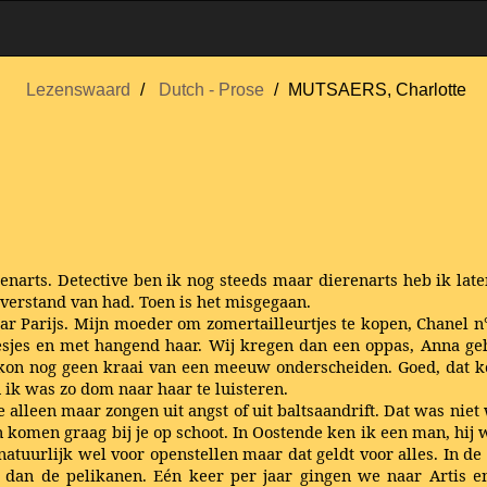
Lezenswaard
Dutch - Prose
MUTSAERS, Charlotte
enarts. Detective ben ik nog steeds maar dierenarts heb ik lat
erstand van had. Toen is het misgegaan.
r Parijs. Mijn moeder om zomertailleurtjes te kopen, Chanel n°
esjes en met hangend haar. Wij kregen dan een oppas, Anna g
kon nog geen kraai van een meeuw onderscheiden. Goed, dat ko
n ik was zo dom naar haar te luisteren.
ze alleen maar zongen uit angst of uit baltsaandrift. Dat was nie
n komen graag bij je op schoot. In Oostende ken ik een man, hi
 natuurlijk wel voor openstellen maar dat geldt voor alles. In
 dan de pelikanen. Eén keer per jaar gingen we naar Artis en