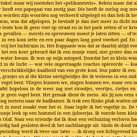
winkel maar wij noemden het «pelikanenvis». Reken maar dat a
eeft een papegaai van zestig jaar. Die heeft de oorlog nog me
traks worden zijn woorden nog verkeerd uitgelegd en dan heb ik he
 was, was dat afgelopen. Je bevindt je dan niet meer zo dicht m
de lente kon ik geen voet op straat en in het park zetten of er 
 was gevallen — merels en spreeuwen moest je laten zitten — o
in een kooi zette en een paar dagen lang goed voedsel gaf. En z
rij het luchtruim in. Het frappante was dat ze daarbij altijd e
is het een keer gebeurd dat ik een musje vond, niet groter dan
water kwam. Ik was op mijn autoped. Doordat het zo klein was,
 in de lucht — wat vele ongevraagde reacties opleverde — koe
de verschrikkelijke kaalheid van een grote kooi. Dus pakte ik e
 grasjes en al die kleine nietigheidjes die ik weleens in een ou
 vogel bent. Vliegen kunnen we, zingen kunnen we, maar een nest
el hopeloos in de weer zag met strootjes, veertjes, rietjes 
t je geen vogel bent. Het gemak dient de mens. Als jij nou eens 
n vloog meteen naar de badkamer. Ik trok een flinke pluk watten u
el in meel maakt voor het ei. Daar legde ik het vogeltje in. De
usje leek op een hommel in een ijsbeerjas. Ik voerde hem kle
Olaf. Naar een vriendje dat ik door een verhuizing verloren had.
lledig had gesloten deed ik het nachtlampje uit. Sinds de dood v
pwinding werd ik twee uur later — ik droeg een lichtgevend ho