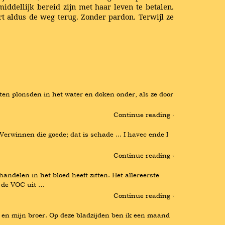
iddellijk bereid zijn met haar leven te betalen.
rt aldus de weg terug. Zonder pardon. Terwijl ze
en plonsden in het water en doken onder, als ze door 
Continue reading ›
rwinnen die goede; dat is schade ... I havec ende I 
Continue reading ›
delen in het bloed heeft zitten. Het allereerste 
m de VOC uit …
Continue reading ›
j en mijn broer. Op deze bladzijden ben ik een maand 