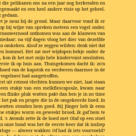
l die pelikanen ons na een jaar nog herkenden en
egemaakt en een heel andere visie op het geheel.
t gedaan.
et je neus bij de grond. Maar daarvoor vond ik er
kroop bij wijze van spreken meteen een vogel onder.
f ternauwernood ontkomen was aan de klauwen van
iedaar: na vijf dagen vloog het dier van dezelfde
ven omkeken. Alsof ze zeggen wilden: denk niet dat
 een hommel. Het zat met wijdopen bekje onder de
 kon ik het met mijn hele kindervuist omsluiten.
rste ik op huis aan. Thuisgekomen dacht ik: zo'n
en hoed van de kapstok en verdween daarmee in de
d vogelnest had aangetroffen.
 uit rotzooi vlechten kunnen we niet, laat staan
en een stukje van een melkflescapsule, kwam naar
een flinke pluk watten pakt dan ben je in no time
it het pak en propte die in de omgekeerde hoed. In
 watten stonden hem goed. Bij Jünger heb ik eens
ine stukjes worm en geweekt brood, ik gaf hem te
 's Avonds zette ik de hoed met Olaf op een stoel
an onze hond was het de eerste keer dat ik insliep
rloge — alweer wakker. Of had ik iets voorvoeld?