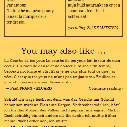
Par amour,
mijn huid aanraakt en er een
On touche ma peau pour y
spoor van tederheid
laisser la marque de la
achterlaat.
tendresse.
(vertaling: Zaj DE MEESTER)
You may also like …
La Courbe de tes yeux La courbe de tes yeux fait le tour de mon 
coeur, Un rond de danse et de douceur, Auréole du temps, 
berceau nocturne et sûr, Et si je ne sais plus tout ce que j'ai 
vécu C'est que tes yeux ne m'ont pas toujours vu. Feuilles de 
jour et mousse de rosée, Roseaux du …
― Paul FRANS - ELUARD
Continue reading ›
Schuld Ich trage leicht an dem, was das Gericht mir Schuld 
benennen wird: an Plan und Sorgen. Verbrecher wär’ ich, hätt’ 
ich für das Morgen des Volkes nicht geplant aus eigner Pflicht. 
Doch schuldig bin ich anders als ihr denkt, ich mußte früher 
meine Pflicht erkennen, ich mußte …