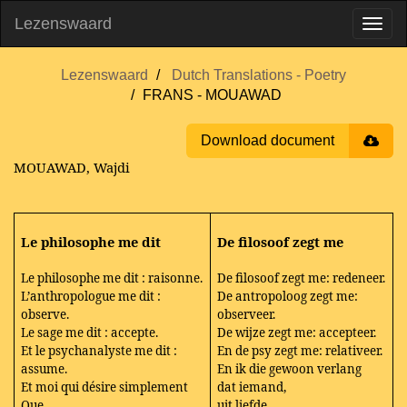
Lezenswaard
Lezenswaard
Dutch Translations - Poetry
FRANS - MOUAWAD
Download document
MOUAWAD, Wajdi
Le philosophe me dit
De filosoof zegt me
Le philosophe me dit : raisonne.
De filosoof zegt me: redeneer.
L’anthropologue me dit :
De antropoloog zegt me:
observe.
observeer.
Le sage me dit : accepte.
De wijze zegt me: accepteer.
Et le psychanalyste me dit :
En de psy zegt me: relativeer.
assume.
En ik die gewoon verlang
Et moi qui désire simplement
dat iemand,
Que,
uit liefde,