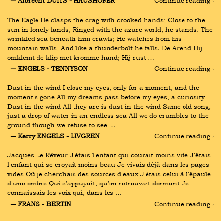
― Albrecht DUITS - HAUSHOFER
Continue reading ›
The Eagle He clasps the crag with crooked hands; Close to the 
sun in lonely lands, Ringed with the azure world, he stands. The 
wrinkled sea beneath him crawls; He watches from his 
mountain walls, And like a thunderbolt he falls. De Arend Hij 
omklemt de klip met kromme hand; Hij rust …
― ENGELS - TENNYSON
Continue reading ›
Dust in the wind I close my eyes, only for a moment, and the 
moment's gone All my dreams pass before my eyes, a curiosity 
Dust in the wind All they are is dust in the wind Same old song, 
just a drop of water in an endless sea All we do crumbles to the 
ground though we refuse to see …
― Kerry ENGELS - LIVGREN
Continue reading ›
Jacques Le Rêveur J'étais l'enfant qui courait moins vite J'étais 
l'enfant qui se croyait moins beau Je vivais déjà dans les pages 
vides Où je cherchais des sources d'eaux J'étais celui à l'épaule 
d'une ombre Qui s'appuyait, qu'on retrouvait dormant Je 
connaissais les voix qui, dans les …
― FRANS - BERTIN
Continue reading ›