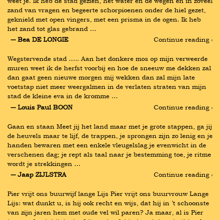
weet je. Ik heb de stad gezien, het water en de wegen en in zoveel 
zand van vragen en begeerte schorpioenen onder de hiel gezet, 
geknield met open vingers, met een prisma in de ogen. Ik heb 
het zand tot glas gebrand …
― Bea DE LONGIE
Continue reading ›
Wegstervende stad ….. Aan het donkere mos op mijn verweerde 
muren weet ik de herfst voorbij en hoe de sneeuw me dekken zal 
dan gaat geen nieuwe morgen mij wekken dan zal mijn late 
voetstap niet meer weergalmen in de verlaten straten van mijn 
stad de kleine eva in de kromme …
― Louis Paul BOON
Continue reading ›
Gaan en staan Meet jij het land maar met je grote stappen, ga jij 
de heuvels maar te lijf, de trappen, je sprongen zijn zo lenig en je 
handen bewaren met een enkele vleugelslag je evenwicht in de 
verschenen dag; je rept als taal naar je bestemming toe, je ritme 
wordt je strekkingen …
― Jaap ZIJLSTRA
Continue reading ›
Pier vrijt ons buurwijf lange Lijs Pier vrijt ons buurvrouw Lange 
Lijs: wat dunkt u, is hij ook recht en wijs, dat hij in ’t schoonste 
van zijn jaren hem met oude vel wil paren? Ja maar, al is Pier 