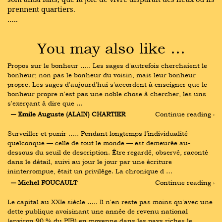
prennent quartiers.
…..
You may also like …
Propos sur le bonheur ….. Les sages d'autrefois cherchaient le 
bonheur; non pas le bonheur du voisin, mais leur bonheur 
propre. Les sages d'aujourd'hui s'accordent à enseigner que le 
bonheur propre n'est pas une noble chose à chercher, les uns 
s'exerçant à dire que …
― Emile Auguste (ALAIN) CHARTIER
Continue reading ›
Surveiller et punir ….. Pendant longtemps l’individualité 
quelconque — celle de tout le monde — est demeurée au-
dessous du seuil de description. Être regardé, observé, raconté 
dans le détail, suivi au jour le jour par une écriture 
ininterrompue, était un privilège. La chronique d …
― Michel FOUCAULT
Continue reading ›
Le capital au XXIe siècle ….. Il n'en reste pas moins qu'avec une 
dette publique avoisinant une année de revenu national 
(environ 90 % du PIB) en moyenne dans les pays riches le 