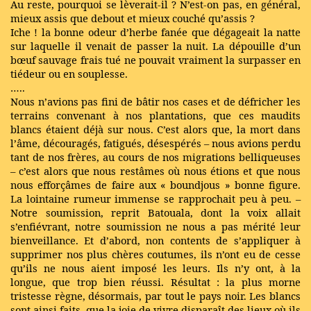
Au reste, pourquoi se lèverait-il ? N’est-on pas, en général,
mieux assis que debout et mieux couché qu’assis ?
Iche ! la bonne odeur d’herbe fanée que dégageait la natte
sur laquelle il venait de passer la nuit. La dépouille d’un
bœuf sauvage frais tué ne pouvait vraiment la surpasser en
tiédeur ou en souplesse.
…..
Nous n’avions pas fini de bâtir nos cases et de défricher les
terrains convenant à nos plantations, que ces maudits
blancs étaient déjà sur nous. C’est alors que, la mort dans
l’âme, découragés, fatigués, désespérés – nous avions perdu
tant de nos frères, au cours de nos migrations belliqueuses
– c’est alors que nous restâmes où nous étions et que nous
nous efforçâmes de faire aux « boundjous » bonne figure.
La lointaine rumeur immense se rapprochait peu à peu. –
Notre soumission, reprit Batouala, dont la voix allait
s’enfiévrant, notre soumission ne nous a pas mérité leur
bienveillance. Et d’abord, non contents de s’appliquer à
supprimer nos plus chères coutumes, ils n’ont eu de cesse
qu’ils ne nous aient imposé les leurs. Ils n’y ont, à la
longue, que trop bien réussi. Résultat : la plus morne
tristesse règne, désormais, par tout le pays noir. Les blancs
sont ainsi faits, que la joie de vivre disparaît des lieux où ils