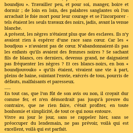
boundjou ». Travailler peu, et pour soi, manger, boire et
dormir ; de loin en loin, des palabres sanglantes où l’on
arrachait le foie mort pour leur courage et se l’incorporer -
tels étaient les seuls travaux des noirs, jadis, avant la venue
blanche.
A présent, les nègres n’étaient plus que des esclaves. Ils n’y
avaient rien à espérer d’une race sans cœur. Car les «
boudjous » n’avaient pas de cœur. N’abandonnaient-ils pas
les enfants qu’ils avaient des femmes noires ? Se sachant
fils de blancs, ces derniers, devenus grand, ne daignaient
pas fréquenter les nègres ? Et ces blancs-noirs, en bon «
boundjouvouko » qu’ils étaient, vivaient une vie à part,
pleins de haine, suintant l’envie, exécrés de tous, pourris de
défauts, malfaisants et paresseux.
…..
En tout cas, que l’on fût de son avis ou non, il croyait dur
comme fer, et n’en démordrait pas jusqu’à preuve du
contraire, que ne rien faire, c’était profiter, en toute
bonhomie et simplicité, de tout ce qui nous entoure.
Vivre au jour le jour, sans se rappeler hier, sans se
préoccuper du lendemain, ne pas prévoir, voilà qui est
excellent, voilà qui est parfait.