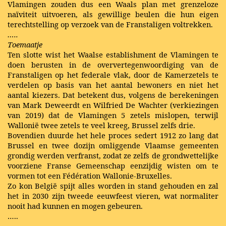
Vlamingen zouden dus een Waals plan met grenzeloze
naïviteit uitvoeren, als gewillige beulen die hun eigen
terechtstelling op verzoek van de Franstaligen voltrekken.
…..
Toemaatje
Ten slotte wist het Waalse establishment de Vlamingen te
doen berusten in de oververtegenwoordiging van de
Franstaligen op het federale vlak, door de Kamerzetels te
verdelen op basis van het aantal bewoners en niet het
aantal kiezers. Dat betekent dus, volgens de berekeningen
van Mark Deweerdt en Wilfried De Wachter (verkiezingen
van 2019) dat de Vlamingen 5 zetels mislopen, terwijl
Wallonië twee zetels te veel kreeg, Brussel zelfs drie.
Bovendien duurde het hele proces sedert 1912 zo lang dat
Brussel en twee dozijn omliggende Vlaamse gemeenten
grondig werden verfranst, zodat ze zelfs de grondwettelijke
voorziene Franse Gemeenschap eenzijdig wisten om te
vormen tot een Fédération Wallonie-Bruxelles.
Zo kon België spijt alles worden in stand gehouden en zal
het in 2030 zijn tweede eeuwfeest vieren, wat normaliter
nooit had kunnen en mogen gebeuren.
…..