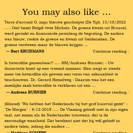
You may also like …
Terre d’accueil O, mijn blauwe geschelpte (De Tijd, 15/10/2022 
….. Ooit bezat België twee Michels. De groene kwam uit Brussel, 
werd gerookt en financierde jarenlang de begroting. De andere 
was blauw, rookte de groene en kwam uit Geldenaken. De 
groene verdween maar de blauwe krijgen …
― Bert KRUISMANS
Continue reading ›
Is heterofilie geneesbaar? ..... HM/Andreas Burnier: - Uw 
dissertatie komt op een vreemd moment. Men neigt er steeds 
meer toe heterofilie als gewoon een vorm van seksualiteit te 
beschouwen. Dr. Gerard Hemelweg - Daarom was het een 
moeilijke zaak heterofilie te verklaren uit een …
― Andreas BURNIER
Continue reading ›
(filosoof) "We hebben het Nederlands bij het grof huisvuil gezet" - 
"De Morgen" - 6-12-2019 ….. De Vlaming gelooft niet in zijn eigen 
taal, net zomin als de Nederlander trouwens: dat is de 
eenvoudige waarheid. Dat betekent niet dat hij wél gelooft in 
andere talen, zolang die andere …
― Matthias SOMERS
Continue reading ›