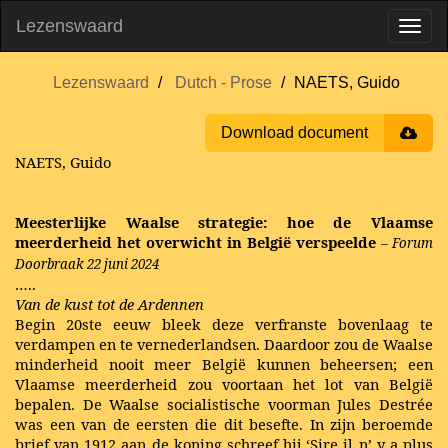
Lezenswaard
Lezenswaard
Dutch - Prose
NAETS, Guido
Download document
NAETS, Guido
Meesterlijke Waalse strategie: hoe de Vlaamse
meerderheid het overwicht in België verspeelde
– Forum
Doorbraak 22 juni 2024
…..
Van de kust tot de Ardennen
Begin 20ste eeuw bleek deze verfranste bovenlaag te
verdampen en te vernederlandsen. Daardoor zou de Waalse
minderheid nooit meer België kunnen beheersen; een
Vlaamse meerderheid zou voortaan het lot van België
bepalen. De Waalse socialistische voorman Jules Destrée
was een van de eersten die dit besefte. In zijn beroemde
brief van 1912 aan de koning schreef hij ‘Sire il n’ y a plus