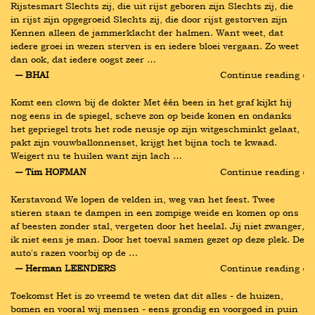
Rijstesmart Slechts zij, die uit rijst geboren zijn Slechts zij, die 
in rijst zijn opgegroeid Slechts zij, die door rijst gestorven zijn 
Kennen alleen de jammerklacht der halmen. Want weet, dat 
iedere groei in wezen sterven is en iedere bloei vergaan. Zo weet 
dan ook, dat iedere oogst zeer …
― BHAI
Continue reading ›
Komt een clown bij de dokter Met één been in het graf kijkt hij 
nog eens in de spiegel, scheve zon op beide konen en ondanks 
het gepriegel trots het rode neusje op zijn witgeschminkt gelaat, 
pakt zijn vouwballonnenset, krijgt het bijna toch te kwaad. 
Weigert nu te huilen want zijn lach …
― Tim HOFMAN
Continue reading ›
Kerstavond We lopen de velden in, weg van het feest. Twee 
stieren staan te dampen in een zompige weide en komen op ons 
af beesten zonder stal, vergeten door het heelal. Jij niet zwanger, 
ik niet eens je man. Door het toeval samen gezet op deze plek. De 
auto's razen voorbij op de …
― Herman LEENDERS
Continue reading ›
Toekomst Het is zo vreemd te weten dat dit alles - de huizen, 
bomen en vooral wij mensen - eens grondig en voorgoed in puin 