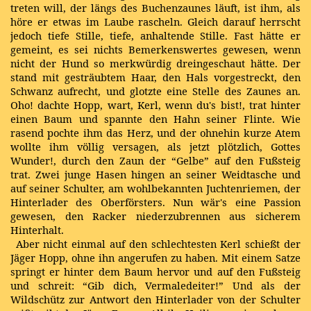
treten will, der längs des Buchenzaunes läuft, ist ihm, als
höre er etwas im Laube rascheln. Gleich darauf herrscht
jedoch tiefe Stille, tiefe, anhaltende Stille. Fast hätte er
gemeint, es sei nichts Bemerkenswertes gewesen, wenn
nicht der Hund so merkwürdig dreingeschaut hätte. Der
stand mit gesträubtem Haar, den Hals vorgestreckt, den
Schwanz aufrecht, und glotzte eine Stelle des Zaunes an.
Oho! dachte Hopp, wart, Kerl, wenn du's bist!, trat hinter
einen Baum und spannte den Hahn seiner Flinte. Wie
rasend pochte ihm das Herz, und der ohnehin kurze Atem
wollte ihm völlig versagen, als jetzt plötzlich, Gottes
Wunder!, durch den Zaun der “Gelbe” auf den Fußsteig
trat. Zwei junge Hasen hingen an seiner Weidtasche und
auf seiner Schulter, am wohlbekannten Juchtenriemen, der
Hinterlader des Oberförsters. Nun wär's eine Passion
gewesen, den Racker niederzubrennen aus sicherem
Hinterhalt.
Aber nicht einmal auf den schlechtesten Kerl schießt der
Jäger Hopp, ohne ihn angerufen zu haben. Mit einem Satze
springt er hinter dem Baum hervor und auf den Fußsteig
und schreit: “Gib dich, Vermaledeiter!” Und als der
Wildschütz zur Antwort den Hinterlader von der Schulter