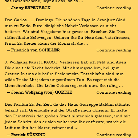
das Beschriebene, liegt all das, ob es …
― Jenny ERPENBECK
Continue reading ›
Don Carlos ….. Domingo. Die schönen Tage in Aranjuez Sind 
nun zu Ende. Eure königliche Hoheit Verlassen es nicht 
heiterer. Wir sind Vergebens hier gewesen. Brechen Sie Dies 
räthselhafte Schweigen. Oeffnen Sie Ihr Herz dem Vaterherzen, 
Prinz. Zu theuer Kann der Monarch die …
― Friedrich von SCHILLER
Continue reading ›
J. Wolfgang Faust I FAUST: Verlassen hab ich Feld und Auen, 
Die eine tiefe Nacht bedeckt, Mit ahnungsvollem, heil'gem 
Grauen In uns die beßre Seele weckt. Entschlafen sind nun 
wilde Triebe Mit jedem ungestümen Tun; Es reget sich die 
Menschenliebe, Die Liebe Gottes regt sich nun. Sei ruhig …
― Joann Wolfgang (von) GOETHE
Continue reading ›
Das Parfüm Zu der Zeit, da das Haus Guiseppe Baldini stürzte, 
befand sich Grenouille auf der Straße nach Orléans. Er hatte 
den Dunstkreis der großen Stadt hinter sich gelassen, und mit 
jedem Schritt, den er sich weiter von ihr entfernte, wurde die 
Luft um ihn her klarer, reiner und …
― Patrick SÜSKIND
Continue reading ›