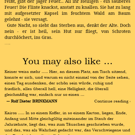
reißt, gibt der Jäger Feuer... All ihr Heiligen - ein sauberes
Feuer! Die Flinte knackst, anstatt zu knallen. Sie hat zu lang
mit aufgesetzter Kapsel im feuchtem Wald am Baum
gelehnt - sie versagt.
Gute Nacht, so sieht das Sterben aus, denkt der Alte. Doch
nein - er ist heil, sein Hut nur fliegt, von Schroten
durchlöchert, ins Gras.
…..
You may also like …
Keiner weiss mehr ….. Hier, an diesem Platz, am Tisch sitzend, 
konnte er sich, und warum es nicht einmal von der Seite sehen, 
einen Tag ausdenken, der schön sein würde, ruhig und 
friedlich, alles überall hell, eine Helligkeit, die überall 
gleichmäßig war, einfach nur so einen …
― Rolf Dieter BRINKMANN
Continue reading ›
Kairos ….. In so einem Koffer, in so einem Karton, liegen, Ende, 
Anfang und Mitte gleichgültig miteinander im Staub der 
Jahrzehnte, liegt das, was zum Täuschen geschrieben wurde, 
und das, was als Wahrheit gedacht war, das Verschwiegene und 