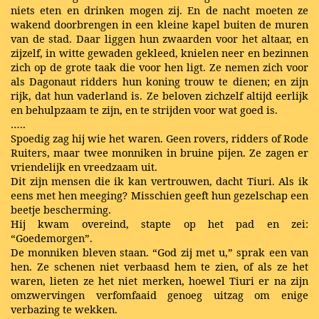
niets eten en drinken mogen zij. En de nacht moeten ze
wakend doorbrengen in een kleine kapel buiten de muren
van de stad. Daar liggen hun zwaarden voor het altaar, en
zijzelf, in witte gewaden gekleed, knielen neer en bezinnen
zich op de grote taak die voor hen ligt. Ze nemen zich voor
als Dagonaut ridders hun koning trouw te dienen; en zijn
rijk, dat hun vaderland is. Ze beloven zichzelf altijd eerlijk
en behulpzaam te zijn, en te strijden voor wat goed is.
…..
Spoedig zag hij wie het waren. Geen rovers, ridders of Rode
Ruiters, maar twee monniken in bruine pijen. Ze zagen er
vriendelijk en vreedzaam uit.
Dit zijn mensen die ik kan vertrouwen, dacht Tiuri. Als ik
eens met hen meeging? Misschien geeft hun gezelschap een
beetje bescherming.
Hij kwam overeind, stapte op het pad en zei:
“Goedemorgen”.
De monniken bleven staan. “God zij met u,” sprak een van
hen. Ze schenen niet verbaasd hem te zien, of als ze het
waren, lieten ze het niet merken, hoewel Tiuri er na zijn
omzwervingen verfomfaaid genoeg uitzag om enige
verbazing te wekken.