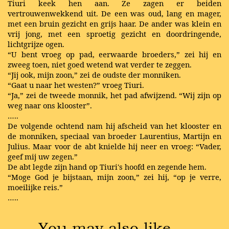
Tiuri keek hen aan. Ze zagen er beiden
vertrouwenwekkend uit. De een was oud, lang en mager,
met een bruin gezicht en grijs haar. De ander was klein en
vrij jong, met een sproetig gezicht en doordringende,
lichtgrijze ogen.
“U bent vroeg op pad, eerwaarde broeders,” zei hij en
zweeg toen, niet goed wetend wat verder te zeggen.
“Jij ook, mijn zoon,” zei de oudste der monniken.
“Gaat u naar het westen?” vroeg Tiuri.
“Ja,” zei de tweede monnik, het pad afwijzend. “Wij zijn op
weg naar ons klooster”.
…..
De volgende ochtend nam hij afscheid van het klooster en
de monniken, speciaal van broeder Laurentius, Martijn en
Julius. Maar voor de abt knielde hij neer en vroeg: “Vader,
geef mij uw zegen.”
De abt legde zijn hand op Tiuri's hoofd en zegende hem.
“Moge God je bijstaan, mijn zoon,” zei hij, “op je verre,
moeilijke reis.”
…..
You may also like …