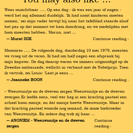
Wees onzichtbaar ….. Op een dag - ik was een jaar of negen - 
werd het mij allemaal duidelijk. 'Ik had nooit kinderen moeten 
nemen,' zei mijn vader terwijl hij naar het tafelblad staarde alsof 
het pas op dat moment tot hem doordrong, en we medelijden met 
hem moesten hebben. 'Harun, niet …
― Murat ISIK
Continue reading ›
Memoires ….. De volgende dag, donderdag 10 mei 1979, moesten 
we vroeg uit de veren. Ik had om half negen een afspraak bij 
mijn kapster. De dag daarop waren we immers uitgenodigd op de 
Zweedse ambassade, wellicht in verband met de Nobelprijs. Toen 
ik vertrok, zei Louis: ‘Laat je eens …
― Jeanneke BOON
Continue reading ›
– Weeuwsnitje en de dweven zergen Weeuwsnitje en de dweven 
zwergen Er leefde eens, veel wer heg in een krachtig pasteel een 
scheel hoon meisje, en dat meisje heette Weeuwsnitje. Maar in 
dat krachtig pasteel woonde nog iemand, de moze biefstoeder 
van Weeuwsnitje. En iedere dag trok zij haar …
― ANONIEM - Weeuwsnitje en de dweven 
Continue 
zergen
reading ›