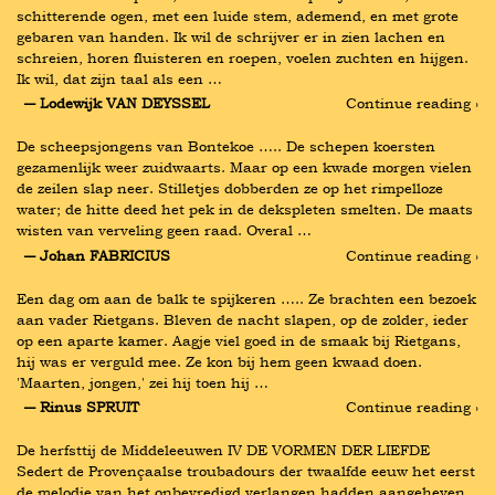
schitterende ogen, met een luide stem, ademend, en met grote 
gebaren van handen. Ik wil de schrijver er in zien lachen en 
schreien, horen fluisteren en roepen, voelen zuchten en hijgen. 
Ik wil, dat zijn taal als een …
― Lodewijk VAN DEYSSEL
Continue reading ›
De scheepsjongens van Bontekoe ….. De schepen koersten 
gezamenlijk weer zuidwaarts. Maar op een kwade morgen vielen 
de zeilen slap neer. Stilletjes dobberden ze op het rimpelloze 
water; de hitte deed het pek in de dekspleten smelten. De maats 
wisten van verveling geen raad. Overal …
― Johan FABRICIUS
Continue reading ›
Een dag om aan de balk te spijkeren ….. Ze brachten een bezoek 
aan vader Rietgans. Bleven de nacht slapen, op de zolder, ieder 
op een aparte kamer. Aagje viel goed in de smaak bij Rietgans, 
hij was er verguld mee. Ze kon bij hem geen kwaad doen. 
'Maarten, jongen,' zei hij toen hij …
― Rinus SPRUIT
Continue reading ›
De herfsttij de Middeleeuwen IV DE VORMEN DER LIEFDE 
Sedert de Provençaalse troubadours der twaalfde eeuw het eerst 
de melodie van het onbevredigd verlangen hadden aangeheven, 