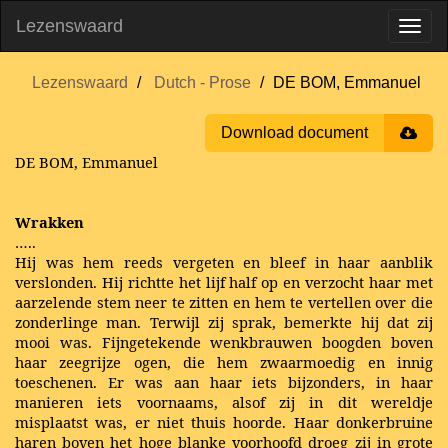
Lezenswaard
Lezenswaard
Dutch - Prose
DE BOM, Emmanuel
Download document
DE BOM, Emmanuel
Wrakken
…..
Hij was hem reeds vergeten en bleef in haar aanblik
verslonden. Hij richtte het lijf half op en verzocht haar met
aarzelende stem neer te zitten en hem te vertellen over die
zonderlinge man. Terwijl zij sprak, bemerkte hij dat zij
mooi was. Fijngetekende wenkbrauwen boogden boven
haar zeegrijze ogen, die hem zwaarmoedig en innig
toeschenen. Er was aan haar iets bijzonders, in haar
manieren iets voornaams, alsof zij in dit wereldje
misplaatst was, er niet thuis hoorde. Haar donkerbruine
haren boven het hoge blanke voorhoofd droeg zij in grote