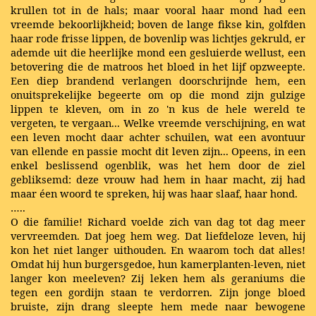
krullen tot in de hals; maar vooral haar mond had een
vreemde bekoorlijkheid; boven de lange fikse kin, golfden
haar rode frisse lippen, de bovenlip was lichtjes gekruld, er
ademde uit die heerlijke mond een gesluierde wellust, een
betovering die de matroos het bloed in het lijf opzweepte.
Een diep brandend verlangen doorschrijnde hem, een
onuitsprekelijke begeerte om op die mond zijn gulzige
lippen te kleven, om in zo 'n kus de hele wereld te
vergeten, te vergaan... Welke vreemde verschijning, en wat
een leven mocht daar achter schuilen, wat een avontuur
van ellende en passie mocht dit leven zijn... Opeens, in een
enkel beslissend ogenblik, was het hem door de ziel
gebliksemd: deze vrouw had hem in haar macht, zij had
maar éen woord te spreken, hij was haar slaaf, haar hond.
…..
O die familie! Richard voelde zich van dag tot dag meer
vervreemden. Dat joeg hem weg. Dat liefdeloze leven, hij
kon het niet langer uithouden. En waarom toch dat alles!
Omdat hij hun burgersgedoe, hun kamerplanten-leven, niet
langer kon meeleven? Zij leken hem als geraniums die
tegen een gordijn staan te verdorren. Zijn jonge bloed
bruiste, zijn drang sleepte hem mede naar bewogene