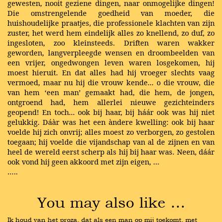
gewesten, nooit geziene dingen, naar onmogelijke dingen!
Die omstrengelende goedheid van moeder, die
huishoudelijke praatjes, die professionele klachten van zijn
zuster, het werd hem eindelijk alles zo knellend, zo duf, zo
ingesloten, zoo kleinsteeds. Driften waren wakker
geworden, langverpleegde wensen en droombeelden van
een vrijer, ongedwongen leven waren losgekomen, hij
moest hieruit. En dat alles had hij vroeger slechts vaag
vermoed, maar nu hij die vrouw kende... o die vrouw, die
van hem ‘een man’ gemaakt had, die hem, de jongen,
ontgroend had, hem allerlei nieuwe gezichteinders
geopend! En toch... ook bij haar, bij háár ook was hij niet
gelukkig. Dáàr was het een àndere kwelling: ook bij haar
voelde hij zich onvrij; alles moest zo verborgen, zo gestolen
toegaan; hij voelde die vijandschap van al de zijnen en van
heel de wereld eerst scherp als hij bij haar was. Neen, dáár
ook vond hij geen akkoord met zijn eigen, …
…..
You may also like …
Ik houd van het proza, dat als een man op mij toekomt, met 