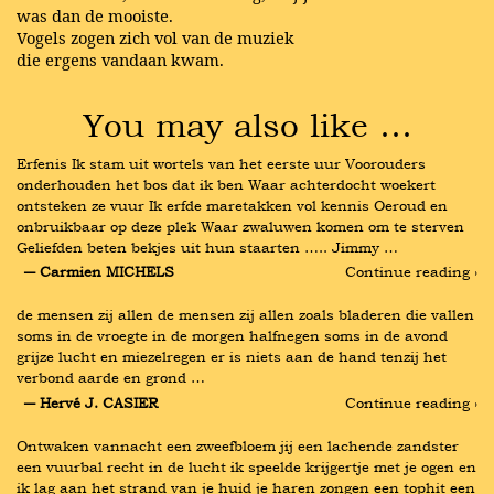
was dan de mooiste.
Vogels zogen zich vol van de muziek
die ergens vandaan kwam.
You may also like …
Erfenis Ik stam uit wortels van het eerste uur Voorouders 
onderhouden het bos dat ik ben Waar achterdocht woekert 
ontsteken ze vuur Ik erfde maretakken vol kennis Oeroud en 
onbruikbaar op deze plek Waar zwaluwen komen om te sterven 
Geliefden beten bekjes uit hun staarten ….. Jimmy …
― Carmien MICHELS
Continue reading ›
de mensen zij allen de mensen zij allen zoals bladeren die vallen 
soms in de vroegte in de morgen halfnegen soms in de avond 
grijze lucht en miezelregen er is niets aan de hand tenzij het 
verbond aarde en grond …
― Hervé J. CASIER
Continue reading ›
Ontwaken vannacht een zweefbloem jij een lachende zandster 
een vuurbal recht in de lucht ik speelde krijgertje met je ogen en 
ik lag aan het strand van je huid je haren zongen een tophit een 