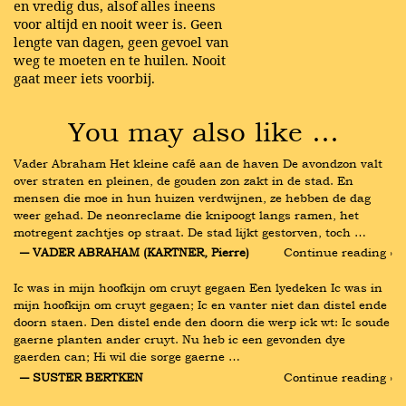
en vredig dus, alsof alles ineens
voor altijd en nooit weer is. Geen
lengte van dagen, geen gevoel van
weg te moeten en te huilen. Nooit
gaat meer iets voorbij.
You may also like …
Vader Abraham Het kleine café aan de haven De avondzon valt 
over straten en pleinen, de gouden zon zakt in de stad. En 
mensen die moe in hun huizen verdwijnen, ze hebben de dag 
weer gehad. De neonreclame die knipoogt langs ramen, het 
motregent zachtjes op straat. De stad lijkt gestorven, toch …
― VADER ABRAHAM (KARTNER, Pierre)
Continue reading ›
Ic was in mijn hoofkijn om cruyt gegaen Een lyedeken Ic was in 
mijn hoofkijn om cruyt gegaen; Ic en vanter niet dan distel ende 
doorn staen. Den distel ende den doorn die werp ick wt: Ic soude 
gaerne planten ander cruyt. Nu heb ic een gevonden dye 
gaerden can; Hi wil die sorge gaerne …
― SUSTER BERTKEN
Continue reading ›