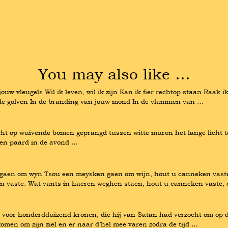
You may also like …
uw vleugels Wil ik leven, wil ik zijn Kan ik fier rechtop staan Raak 
an de golven In de branding van jouw mond In de vlammen van …
cht op wuivende bomen geprangd tussen witte muren het lange licht 
een paard in de avond …
aen om wyn Tsou een meysken gaen om wijn, hout u canneken vaste, 
 vaste. Wat vants in haeren weghen staen, hout u canneken vaste, 
ht voor honderdduizend kronen, die hij van Satan had verzocht om op 
men om zijn ziel en er naar d’hel mee varen zodra de tijd …