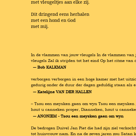
met vleugeltjes aan elke zij.
Dit dringend eens herhalen
met een hond en God
met mij.
In de vlammen van jouw vleugels In de vlammen van jo
vleugels Zal ik strijden tot het eind Op het ritme v
― Bob KALKMAN
verborgen verborgen in een hoge kamer met het uitzi
gedurig onder de duur der dagen geduldig staan als 
― Katelijne VAN DER HALLEN
– Tsou een meysken gaen om wyn Tsou een meysken g
hout u canneken proper, Dianneken, hout u canneken
― ANONIEM - Tsou een meysken gaen om wyn
De bedrogen Duivel Jan Piet die had zijn ziel verkoc
tot huisvrouw nam. En na de zeven jaren zou Satan ko