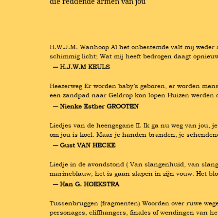
die reddende armen van jou
H.W.J.M. Wanhoop Al het onbestemde valt mij weder aan
schimmig licht; Wat mij heeft bedrogen daagt opnieuw 
― H.J.W.M KEULS
Heezerweg Er worden baby’s geboren, er worden mensen
een zandpad naar Geldrop kon lopen Huizen werden 
― Nienke Esther GROOTEN
Liedjes van de heengegane II. Ik ga nu weg van jou, je b
om jou is koel. Maar je handen branden, je schenden
― Gust VAN HECKE
Liedje in de avondstond ( Van slangenhuid, van slange
marineblauw, het is gaan slapen in zijn vouw. Het blo
― Han G. HOEKSTRA
Tussenbruggen (fragmenten) Woorden over ruwe wegen
personages, cliffhangers, finales of wendingen van h