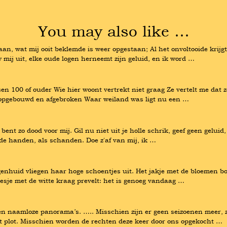
You may also like …
, wat mij ooit beklemde is weer opgestaan; Al het onvoltooide krijgt 
mij uit, elke oude logen herneemt zijn geluid, en ik word …
 100 of ouder Wie hier woont vertrekt niet graag Ze vertelt me dat ze
opgebouwd en afgebroken Waar weiland was ligt nu een …
ent zo dood voor mij. Gil nu niet uit je holle schrik, geef geen geluid, s
de handen, als schanden. Doe z'af van mij, ik …
nhuid vliegen haar hoge schoentjes uit. Het jakje met de bloemen bont
esje met de witte kraag prevelt: het is genoeg vandaag …
 naamloze panorama’s. ….. Misschien zijn er geen seizoenen meer, zi
et plot. Misschien worden de rechten deze keer door ons opgekocht …