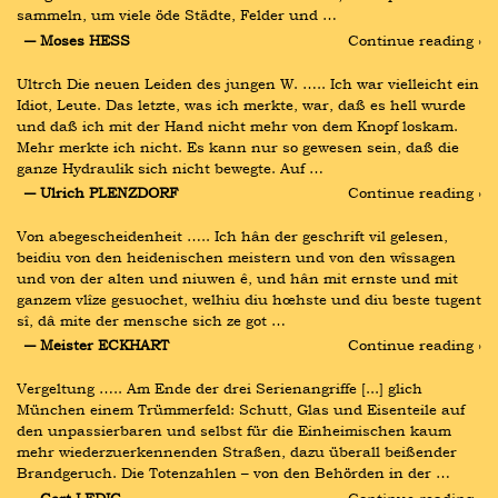
sammeln, um viele öde Städte, Felder und …
― Moses HESS
Continue reading ›
Ultrch Die neuen Leiden des jungen W. ….. Ich war vielleicht ein 
Idiot, Leute. Das letzte, was ich merkte, war, daß es hell wurde 
und daß ich mit der Hand nicht mehr von dem Knopf loskam. 
Mehr merkte ich nicht. Es kann nur so gewesen sein, daß die 
ganze Hydraulik sich nicht bewegte. Auf …
― Ulrich PLENZDORF
Continue reading ›
Von abegescheidenheit ….. Ich hân der geschrift vil gelesen, 
beidiu von den heidenischen meistern und von den wîssagen 
und von der alten und niuwen ê, und hân mit ernste und mit 
ganzem vlîze gesuochet, welhiu diu hœhste und diu beste tugent 
sî, dâ mite der mensche sich ze got …
― Meister ECKHART
Continue reading ›
Vergeltung ….. Am Ende der drei Serienangriffe [...] glich 
München einem Trümmerfeld: Schutt, Glas und Eisenteile auf 
den unpassierbaren und selbst für die Einheimischen kaum 
mehr wiederzuerkennenden Straßen, dazu überall beißender 
Brandgeruch. Die Totenzahlen – von den Behörden in der …
― Gert LEDIG
Continue reading ›