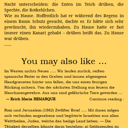
Nacht unterscheiden: die Enten im Teich drüben, die
Spechte, die Rotkehlchen.
Wie zu Hause. Hoffentlich hat er während des Regens in
einem Baum Schutz gesucht, dachte er. Er hätte sich sehr
gewünscht, ihn wiederzuhaben. Zu Hause hatte er fast
immer einen Kanari gehabt – drüben heißt das. Zu Hause
war drüben.
…...
You may also like …
Im Westen nichts Neues ….. Wir laufen zurück, reißen 
spanische Reiter in den Graben und lassen abgezogene 
Handgranaten hinter uns fallen, die uns einen feurigen 
Rückzug sichern. Von der nächsten Stellung aus feuern die 
Maschinengewehre. Aus uns sind gefährliche Tiere geworden …
― Erich Maria REMARQUE
Continue reading ›
Rom und Jerusalem (1862) Zwölfter Brief ….. Mit ihnen mögen 
sich verbinden angesehene und begüterte Israeliten aus allen 
Welttheilen, Juden, welche das heilige Land lieben. — Die 
Tätigkeit derselben könnte darin bestehen: a) Geldspenden zu 