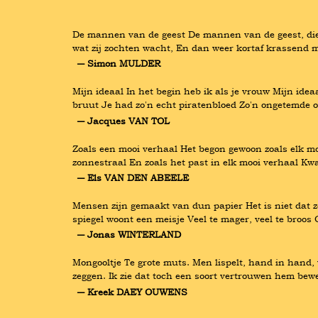
De mannen van de geest De mannen van de geest, die 
wat zij zochten wacht, En dan weer kortaf krassend 
― Simon MULDER
Mijn ideaal In het begin heb ik als je vrouw Mijn ideaa
bruut Je had zo'n echt piratenbloed Zo'n ongetemde ov
― Jacques VAN TOL
Zoals een mooi verhaal Het begon gewoon zoals elk mo
zonnestraal En zoals het past in elk mooi verhaal K
― Els VAN DEN ABEELE
Mensen zijn gemaakt van dun papier Het is niet dat ze
spiegel woont een meisje Veel te mager, veel te broos
― Jonas WINTERLAND
Mongooltje Te grote muts. Men lispelt, hand in hand, 
zeggen. Ik zie dat toch een soort vertrouwen hem bewee
― Kreek DAEY OUWENS