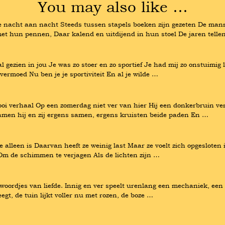
You may also like …
nacht aan nacht Steeds tussen stapels boeken zijn gezeten De manne
met hun pennen, Daar kalend en uitdijend in hun stoel De jaren telle
l gezien in jou Je was zo stoer en zo sportief Je had mij zo onstuimig li
ermoed Nu ben je je sportiviteit En al je wilde …
oi verhaal Op een zomerdag niet ver van hier Hij een donkerbruin ver
wamen hij en zij ergens samen, ergens kruisten beide paden En …
 alleen is Daarvan heeft ze weinig last Maar ze voelt zich opgesloten 
 Om de schimmen te verjagen Als de lichten zijn …
woordjes van liefde. Innig en ver speelt urenlang een mechaniek, een s
gt, de tuin lijkt voller nu met rozen, de boze …