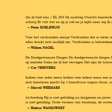
Als ik God was / KL 204 De snelweg Utrecht-Amsterda
scherp Er valt wat as op je rok en je kijkt naar mij I
― Peter KOELEWIJN
Voor het verdronken meisje Verdrinken dat is water a
alles drinkt zich eindlijk zat. Verdrinken is behoed
― Willem NAGEL
De Doodgewoonste Dingen De doodgewoonste dingen Die b
op melodie Soms zie ik het vervagen Dat zijn de trie
― Cor VERSTEEG
Indien voor ieder mens Indien voor iedere mens een an
zich koesteren mocht bij 't haardvuur ergens thuis, 
― Marcel WEEMAES
Archeoloog Hij is niet gelukkig nu langzaam na jaren 
is niet gelukkig. Oude vormen van wanhoop, de resten 
― Riekus WASKOWSKY