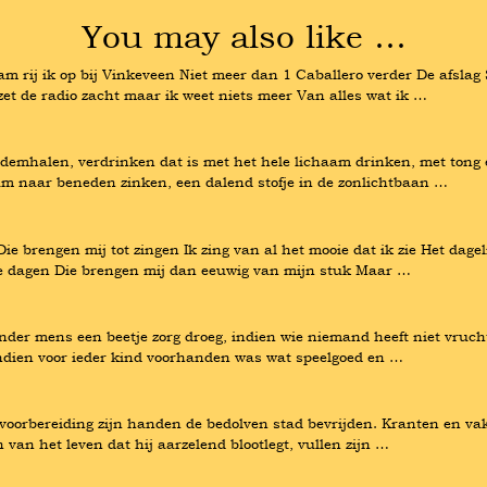
You may also like …
m rij ik op bij Vinkeveen Niet meer dan 1 Caballero verder De afslag
k zet de radio zacht maar ik weet niets meer Van alles wat ik …
demhalen, verdrinken dat is met het hele lichaam drinken, met tong e
zaam naar beneden zinken, een dalend stofje in de zonlichtbaan …
rengen mij tot zingen Ik zing van al het mooie dat ik zie Het dageli
ste dagen Die brengen mij dan eeuwig van mijn stuk Maar …
der mens een beetje zorg droeg, indien wie niemand heeft niet vruchte
indien voor ieder kind voorhanden was wat speelgoed en …
voorbereiding zijn handen de bedolven stad bevrijden. Kranten en vak
van het leven dat hij aarzelend blootlegt, vullen zijn …