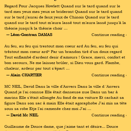
Regard Pour Jacques Howlett Quand sur le tard quand sur le 
tard mes yeux mes yeux se brideront Quand sur le tard quand 
sur le tard j’aurai de faux yeux de Chinois Quand sur le tard 
quand sur le tard tout m’aura lassé tout m’aura lassé jusqu’à la 
théorie jusqu’à la théorie choir …
― Léon-Gontran DAMAS
Continue reading ›
Au feu, au feu qui trestout mon coeur ard Au feu, au feu qui 
trèstout mon coeur ard* Par un brandon tiré d'un doux regard 
Tout enflambé d'ardent desir d'amours ! Grace, merci, confort et 
bon secours, Ne me laissez brûler, si Dieu vous gard. Flambe, 
chaleur, ardeur par tout s'épart …
― Alain CHARTIER
Continue reading ›
MC NEIL, David Dans la ville d’Anvers Dans la ville d 'Anvers 
Quand je l'ai connue Elle était danseuse nue Dans un bar à 
marins Elle s'était allongée Au fond de ma voiture Et cachait sa 
figure Dans son sac à main Elle était agoraphobe J'ai mis sa tête 
sous sa robe Etje l'ai ramenée chez moi J'ai …
― David Mc NEIL
Continue reading ›
Guillaume de Douce dame, que j'aime tant et désire... Douce 