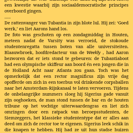
een kwestie waarbij zijn sociaaldemocratische principes
overboord gingen.
…..
De rattenvanger van Tubantia in zijn blote lul. Hij zei: ‘Goed
werk,’ en liet Aarons hand los.
De foto was geschoten op een zondagmiddag in Houten,
meteen nadat de Varsity was verroeid, de stokoude
studentenregatta tussen boten van alle universiteiten.
Blaauwbroek, hoofdredacteur van de
Weekly
, had Aaron
bezworen dat er iets stond te gebeuren: de Tubantiaboot
had een olympische skiffeur aan boord én een jongen die in
de Holland Acht naar Atlanta zou gaan. Toch was het
opmerkelijk dat een rector magnificus zijn vrije dag
opofferde om zich in een toerbus vol drinkende corpsballen
naar het Amsterdam-Rijnkanaal te laten vervoeren. Tijdens
de onbelangrijke nummers sloeg hij Sigerius gade vanuit
zijn ooghoeken, de man stond tussen de bar en de houten
tribune op het vochtige uiterwaardengras en liet zich
omringen door een ratpack van beroepsstudenten, de
Siemzeggers, het klassieke studententype dat er alles aan
deed om zich de rector toe te eigenen. Sigerius leek schik in
die knapen te hebben. Hij had ze uit hun stadse huizen