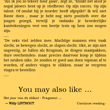
"Als ik jou zo tekeer hoor gaan", zegt ze, "klinkt het alsof je
nogal jaloers bent op je stiefbroer. Op zijn succes. Op zijn
talent. Of omdat hij je moeder heeft afgepikt? Ik wil niet
flauw doen , maar je hebt nog niets positiefs over die
jongen gezegd, terwijl je ondanks je broederlijke
kanttekeningen vest een beetje trots op hem zou mogen
zijn.
…..
"De seks viel zelden mee. Machtige mannen eten vaak
slecht, ze bewegen slecht, ze slapen slecht. Oké, ze zijn niet
ongeestig, ze lullen als Brugman, ze dragen maatpakken,
dure overhemden- maar precies daarvoor koop je tijdens
het neuken niks. Ze zouden er goed aan doen topman af te
worden, of anders viagra te slikken. maar ze vergeten
viagra te bestellen
…..
You may also like …
Het jaar van de olifant - Fragment …
― Willy LINTHOUT
Continue reading ›