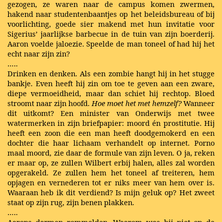
gezogen, ze waren naar de campus komen zwermen,
hakend naar studentenbaantjes op het beleidsbureau of bij
voorlichting, goede sier makend met hun invitatie voor
Sigerius’ jaarlijkse barbecue in de tuin van zijn boerderij.
Aaron voelde jaloezie. Speelde de man toneel of had hij het
echt naar zijn zin?
…..
Drinken en denken. Als een zombie hangt hij in het stugge
bankje. Even heeft hij zin om toe te geven aan een zware,
diepe vermoeidheid, maar dan schiet hij rechtop. Bloed
stroomt naar zijn hoofd.
Hoe moet het met hemzelf?
Wanneer
dit uitkomt? Een minister van Onderwijs met twee
watermerken in zijn briefpapier: moord én prostitutie. Hij
heeft een zoon die een man heeft doodgemokerd en een
dochter die haar lichaam verhandelt op internet. Porno
maal moord, zie daar de formule van zijn leven. O ja, reken
er maar op, ze zullen Wilbert erbij halen, alles zal worden
opgerakeld. Ze zullen hem het toneel af treiteren, hem
opjagen en vernederen tot er niks meer van hem over is.
Waaraan heb ik dit verdiend? Is mijn geluk op? Het zweet
staat op zijn rug, zijn benen plakken.
…..