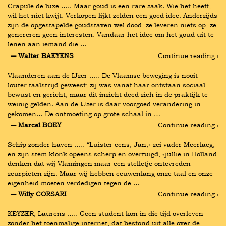
Crapule de luxe ….. Maar goud is een rare zaak. Wie het heeft, 
wil het niet kwijt. Verkopen lijkt zelden een goed idee. Anderzijds 
zijn de opgestapelde goudstaven wel dood, ze leveren niets op, ze 
genereren geen interesten. Vandaar het idee om het goud uit te 
lenen aan iemand die …
― Walter BAEYENS
Continue reading ›
Vlaanderen aan de IJzer ….. De Vlaamse beweging is nooit 
louter taalstrijd geweest; zij was vanaf haar ontstaan sociaal 
bewust en gericht, maar dit inzicht deed zich in de praktijk te 
weinig gelden. Aan de IJzer is daar voorgoed verandering in 
gekomen… De ontmoeting op grote schaal in …
― Marcel BOEY
Continue reading ›
Schip zonder haven ….. “Luister eens, Jan,» zei vader Meerlaeg, 
en zijn stem klonk opeens scherp en overtuigd, «jullie in Holland 
denken dat wij Vlamingen maar een stelletje ontevreden 
zeurpieten zijn. Maar wij hebben eeuwenlang onze taal en onze 
eigenheid moeten verdedigen tegen de …
― Willy CORSARI
Continue reading ›
KEYZER, Laurens ….. Geen student kon in die tijd overleven 
zonder het toenmalige internet, dat bestond uit alle over de 