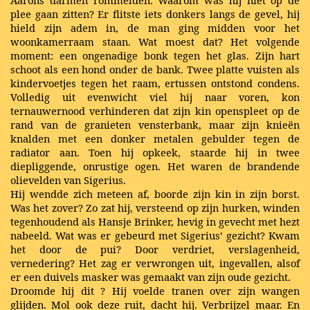
Aarons darmen rommelden. Waarom was hij niet op de
plee gaan zitten? Er flitste iets donkers langs de gevel, hij
hield zijn adem in, de man ging midden voor het
woonkamerraam staan. Wat moest dat? Het volgende
moment: een ongenadige bonk tegen het glas. Zijn hart
schoot als een hond onder de bank. Twee platte vuisten als
kindervoetjes tegen het raam, ertussen ontstond condens.
Volledig uit evenwicht viel hij naar voren, kon
ternauwernood verhinderen dat zijn kin openspleet op de
rand van de granieten vensterbank, maar zijn knieën
knalden met een donker metalen gebulder tegen de
radiator aan. Toen hij opkeek, staarde hij in twee
diepliggende, onrustige ogen. Het waren de brandende
olievelden van Sigerius.
Hij wendde zich meteen af, boorde zijn kin in zijn borst.
Was het zover? Zo zat hij, versteend op zijn hurken, winden
tegenhoudend als Hansje Brinker, hevig in gevecht met hezt
nabeeld. Wat was er gebeurd met Sigerius’ gezicht? Kwam
het door de pui? Door verdriet, verslagenheid,
vernedering? Het zag er verwrongen uit, ingevallen, alsof
er een duivels masker was gemaakt van zijn oude gezicht.
Droomde hij dit ? Hij voelde tranen over zijn wangen
glijden. Mol ook deze ruit, dacht hij. Verbrijzel maar. En