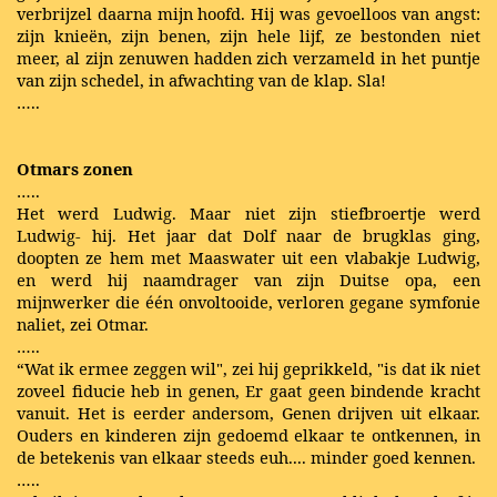
verbrijzel daarna mijn hoofd. Hij was gevoelloos van angst:
zijn knieën, zijn benen, zijn hele lijf, ze bestonden niet
meer, al zijn zenuwen hadden zich verzameld in het puntje
van zijn schedel, in afwachting van de klap.
Sla!
…..
Otmars zonen
…..
Het werd Ludwig. Maar niet zijn stiefbroertje werd
Ludwig- hij. Het jaar dat Dolf naar de brugklas ging,
doopten ze hem met Maaswater uit een vlabakje Ludwig,
en werd hij naamdrager van zijn Duitse opa, een
mijnwerker die één onvoltooide, verloren gegane symfonie
naliet, zei Otmar.
…..
“Wat ik ermee zeggen wil", zei hij geprikkeld, "is dat ik niet
zoveel fiducie heb in genen, Er gaat geen bindende kracht
vanuit. Het is eerder andersom, Genen drijven uit elkaar.
Ouders en kinderen zijn gedoemd elkaar te ontkennen, in
de betekenis van elkaar steeds euh.... minder goed kennen.
…..