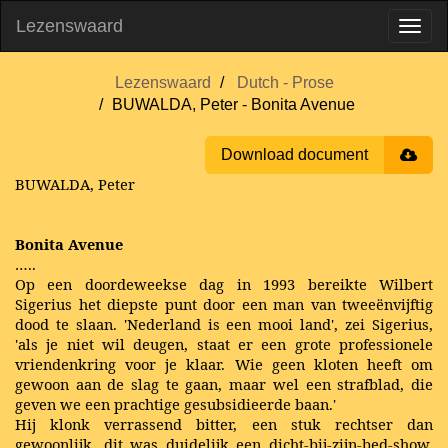
Lezenswaard
Lezenswaard
Dutch - Prose
BUWALDA, Peter - Bonita Avenue
Download document
BUWALDA, Peter
Bonita Avenue
…..
Op een doordeweekse dag in 1993 bereikte Wilbert
Sigerius het diepste punt door een man van tweeënvijftig
dood te slaan. 'Nederland is een mooi land', zei Sigerius,
'als je niet wil deugen, staat er een grote professionele
vriendenkring voor je klaar. Wie geen kloten heeft om
gewoon aan de slag te gaan, maar wel een strafblad, die
geven we een prachtige gesubsidieerde baan.'
Hij klonk verrassend bitter, een stuk rechtser dan
gewoonlijk, dit was duidelijk een dicht-bij-zijn-bed-show,