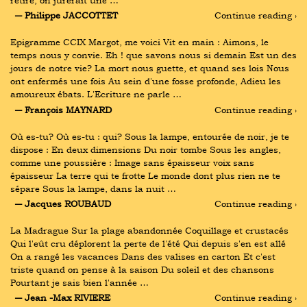
retire, on jurerait une …
― Philippe JACCOTTET
Continue reading ›
Epigramme CCIX Margot, me voici Vit en main : Aimons, le 
temps nous y convie. Eh ! que savons nous si demain Est un des 
jours de notre vie? La mort nous guette, et quand ses lois Nous 
ont enfermés une fois Au sein d'une fosse profonde, Adieu les 
amoureux ébats. L'Ecriture ne parle …
― François MAYNARD
Continue reading ›
Où es-tu? Où es-tu : qui? Sous la lampe, entourée de noir, je te 
dispose : En deux dimensions Du noir tombe Sous les angles, 
comme une poussière : Image sans épaisseur voix sans 
épaisseur La terre qui te frotte Le monde dont plus rien ne te 
sépare Sous la lampe, dans la nuit …
― Jacques ROUBAUD
Continue reading ›
La Madrague Sur la plage abandonnée Coquillage et crustacés 
Qui l'eût cru déplorent la perte de l'été Qui depuis s'en est allé 
On a rangé les vacances Dans des valises en carton Et c'est 
triste quand on pense à la saison Du soleil et des chansons 
Pourtant je sais bien l'année …
― Jean -Max RIVIERE
Continue reading ›