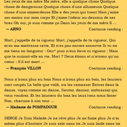
Les yeux de ma mère Ma mère, elle a quelque chose Quelque 
chose de dangereuse Quelque chose d'une allumeuse Quelque 
chose d'une emmerdeuse Elle a des yeux qui tuent Mais j'aime 
ses mains sur mon corps Et j'aime l'odeur au-dessous de ses 
bras Oh oui, je suis comme ça Dans les yeux de ma mère Il …
― ARNO
Continue reading ›
Mort, j'appelle de ta rigueur Mort, j'appelle de ta rigueur, Qui 
m'as ma maîtresse ravie, Et n'es pas encore assouvie Si tu ne 
me tiens en langueur : Onc* puis n'eus force ni vigueur ; Mais 
que te nuisait-elle en vie, Mort ? Deux étions et n'avions qu'un 
coeur ; S'il est mort …
― François VILLON
Continue reading ›
Nous n’irons plus au bois Nous n’irons plus au bois, les lauriers 
sont coupés La belle que voilà, ira les ramasser Entrez dans la 
danse, voyez comme on danse, Sautez, dansez, embrassez qui 
vous voudrez. Et les lauriers du bois les laiss’rons nous faner 
Non, chacune à son tour …
― Madame de POMPADOUR
Continue reading ›
SERGE Je Suis Malade Je ne rêve plus Je ne fume plus Je n'ai 
même plus d'histoire Je suis sale sans toi Je suis laide sans toi 