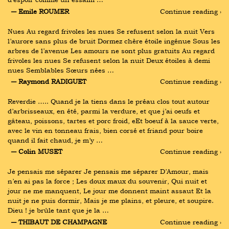
― Emile ROUMER
Continue reading ›
Nues Au regard frivoles les nues Se refusent selon la nuit Vers 
l’aurore sans plus de bruit Dormez chère étoile ingénue Sous les 
arbres de l’avenue Les amours ne sont plus gratuits Au regard 
frivoles les nues Se refusent selon la nuit Deux étoiles à demi 
nues Semblables Sœurs nées …
― Raymond RADIGUET
Continue reading ›
Reverdie ….. Quand je la tiens dans le préau clos tout autour 
d’arbrisseaux, en été, parmi la verdure, et que j’ai oeufs et 
gâteau, poissons, tartes et porc froid, eEt boeuf à la sauce verte, 
avec le vin en tonneau frais, bien corsé et friand pour boire 
quand il fait chaud, je m’y …
― Colin MUSET
Continue reading ›
Je pensais me séparer Je pensais me séparer D’Amour, mais 
n’en ai pas la force ; Les doux maux du souvenir, Qui nuit et 
jour ne me manquent, Le jour me donnent maint assaut Et la 
nuit je ne puis dormir, Mais je me plains, et pleure, et soupire. 
Dieu ! je brûle tant que je la …
― THIBAUT DE CHAMPAGNE
Continue reading ›