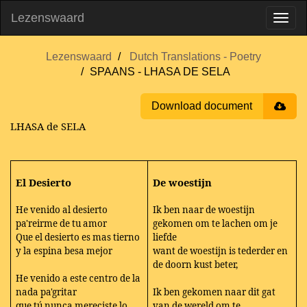
Lezenswaard
Lezenswaard
Dutch Translations - Poetry
SPAANS - LHASA DE SELA
Download document
LHASA de SELA
El Desierto
De woestijn
He venido al desierto
Ik ben naar de woestijn
pa'reirme de tu amor
gekomen om te lachen om je
Que el desierto es mas tierno
liefde
y la espina besa mejor
want de woestijn is tederder en
de doorn kust beter,
He venido a este centro de la
nada pa'gritar
Ik ben gekomen naar dit gat
que tú nunca mereciste lo
van de wereld om te