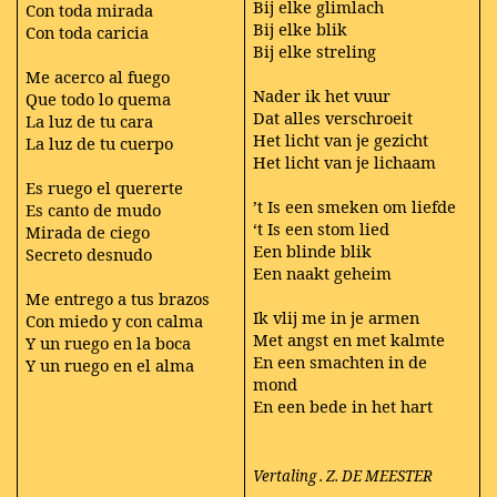
Bij elke glimlach
Con toda mirada
Bij elke blik
Con toda caricia
Bij elke streling
Me acerco al fuego
Nader ik het vuur
Que todo lo quema
Dat alles verschroeit
La luz de tu cara
Het licht van je gezicht
La luz de tu cuerpo
Het licht van je lichaam
Es ruego el quererte
’t Is een smeken om liefde
Es canto de mudo
‘t Is een stom lied
Mirada de ciego
Een blinde blik
Secreto desnudo
Een naakt geheim
Me entrego a tus brazos
Ik vlij me in je armen
Con miedo y con calma
Met angst en met kalmte
Y un ruego en la boca
En een smachten in de
Y un ruego en el alma
mond
En een bede in het hart
Vertaling . Z. DE MEESTER