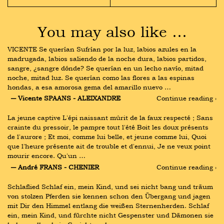
You may also like …
VICENTE Se querían Sufrían por la luz, labios azules en la 
madrugada, labios saliendo de la noche dura, labios partidos, 
sangre, ¿sangre dónde? Se querían en un lecho navío, mitad 
noche, mitad luz. Se querían como las flores a las espinas 
hondas, a esa amorosa gema del amarillo nuevo …
― Vicente SPAANS - ALEIXANDRE
Continue reading ›
La jeune captive L'épi naissant mûrit de la faux respecté ; Sans 
crainte du pressoir, le pampre tout l'été Boit les doux présents 
de l'aurore ; Et moi, comme lui belle, et jeune comme lui, Quoi 
que l'heure présente ait de trouble et d'ennui, Je ne veux point 
mourir encore. Qu'un …
― André FRANS - CHENIER
Continue reading ›
Schlaflied Schlaf ein, mein Kind, und sei nicht bang und träum 
von stolzen Pferden sie kennen schon den Übergang und jagen 
mit Dir den Himmel entlang die weißen Sternenherden. Schlaf 
ein, mein Kind, und fürchte nicht Gespenster und Dämonen sie 