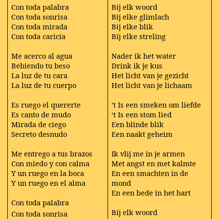
Con toda palabra
Bij elk woord
Con toda sonrisa
Bij elke glimlach
Con toda mirada
Bij elke blik
Con toda caricia
Bij elke streling
Me acerco al agua
Nader ik het water
Bebiendo tu beso
Drink ik je kus
La luz de tu cara
Het licht van je gezicht
La luz de tu cuerpo
Het licht van je lichaam
Es ruego el quererte
’t Is een smeken om liefde
Es canto de mudo
‘t Is een stom lied
Mirada de ciego
Een blinde blik
Secreto desnudo
Een naakt geheim
Me entrego a tus brazos
Ik vlij me in je armen
Con miedo y con calma
Met angst en met kalmte
Y un ruego en la boca
En een smachten in de
Y un ruego en el alma
mond
En een bede in het hart
Con toda palabra
Bij elk woord
Con toda sonrisa