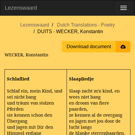
Lezenswaard
Lezenswaard
Dutch Translations - Poetry
DUITS - WECKER, Konstantin
Download document
WECKER, Konstantin
Schlaflied
Slaapliedje
Schlaf ein, mein Kind, und
Slaap zacht m'n kind, en
sei nicht bang
wees niet bang
und träum von stolzen
en droom van fiere
Pferden
paarden,
sie kennen schon den
ze kennen al de overgang
Übergang
en jagen met jou door de
und jagen mit Dir den
lucht langs
Himmel entlang
de blanke sterrenhaarden.