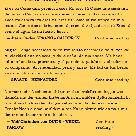
Eres tu Como una promesa eres tú, eres tú Como una mañana 
de verano Como una sonrisa eres tú, eres tú Así, así eres tú 
Toda mi esperanza eres tú, eres tú Como lluvia fresca en mis 
manos Como fuerte brisa eres tú, eres tú Así, así eres tú Eres tú 
como el agua de mi fuente Eres …
― Juan Carlos SPAANS - CALDERON
Continue reading ›
Miguel Tengo necesidad de tu voz Tengo necesidad de tu voz, de 
tu claridad que no cesa, y de la señal de tus pasos. Me hace 
falta la luz de tu presencia y el pan de tu palabra, y el calor de 
tu compañía. ¡Ay, necesidad, pena y ansia! Me faltan tus besos 
sustanciales, y muero de mayo …
― SPAANS - HERNANDEZ
Continue reading ›
Nimmermehr Noch einmahl unter dem Apfelbaum liegen wie 
damals mit der ersten Liebe im Arm im milden Spätsommerlicht 
und ihre strahlenden Augen sehen und der Äste schwere 
Frucht Noch einmal auf dem alten Kahn sitzen wie damals mit 
der ersten Liebe im Arm im sich …
― Wolf Christian von DUITS - WEDEL 
Continue 
PARLOW
reading ›