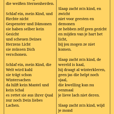
die weißen Sternenherden.
Slaap zacht m'n kind, en
Schlaf ein, mein Kind, und
zwicht
fürchte nicht
niet voor geesten en
Gespenster und Dämonen
demonen
sie haben selber kein
ze hebben zelf geen gezicht
Gesicht
en mijden van je hart het
und scheuen Deines
licht,
Herzens Licht
bij jou mogen ze niet
sie müssen Dich
komen.
verschonen.
Slaap zacht m'n kind, de
Schlaf ein, mein Kind, die
wereld is kaal,
Welt wird kahl
hij draagt al winterkleren,
sie trägt schon
geen jas die helpt noch
Wintersachen
sjaal,
da hilft kein Mantel und
die kwelling kan nu
kein Schal
eenmaal
es rettet sie aus ihrer Qual
je lieve lach niet deren.
nur noch Dein liebes
Lachen.
Slaap zacht m'n kind, wijd
je mond