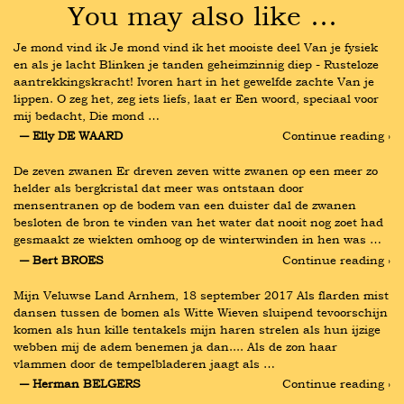
You may also like …
Je mond vind ik Je mond vind ik het mooiste deel Van je fysiek 
en als je lacht Blinken je tanden geheimzinnig diep - Rusteloze 
aantrekkingskracht! Ivoren hart in het gewelfde zachte Van je 
lippen. O zeg het, zeg iets liefs, laat er Een woord, speciaal voor 
mij bedacht, Die mond …
― Elly DE WAARD
Continue reading ›
De zeven zwanen Er dreven zeven witte zwanen op een meer zo 
helder als bergkristal dat meer was ontstaan door 
mensentranen op de bodem van een duister dal de zwanen 
besloten de bron te vinden van het water dat nooit nog zoet had 
gesmaakt ze wiekten omhoog op de winterwinden in hen was …
― Bert BROES
Continue reading ›
Mijn Veluwse Land Arnhem, 18 september 2017 Als flarden mist 
dansen tussen de bomen als Witte Wieven sluipend tevoorschijn 
komen als hun kille tentakels mijn haren strelen als hun ijzige 
webben mij de adem benemen ja dan.... Als de zon haar 
vlammen door de tempelbladeren jaagt als …
― Herman BELGERS
Continue reading ›