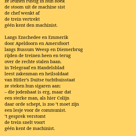
ze leunen rustig in hun hoek
de stoom uit de machine sist
de chef wenkt af
de trein vertrekt
géén kent den machinist.
Langs Enschedee en Emmerik
door Apeldoorn en Amersfoort
langs Bussum Weesp en Diemerbrug
rijden de treinen heen en terug
over de rechte stalen baan.
in Telegraaf en Handelsblad
leest zakenman en heilsoldaat
van Hitler’s Duitse tuchthuisstaat
ze steken hun sigaren aan:
– die jodenhaat is erg, maar dat
een sterke man, als hier Colijn
daar orde schept, is zoo ’t moet zijn
een lesje voor de communist.
’t gesprek verstomt
de trein snelt voort
géén kent de machinist.