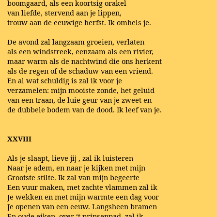
boomgaard, als een koortsig orakel
van liefde, stervend aan je lippen,
trouw aan de eeuwige herfst. Ik omhels je.
De avond zal langzaam groeien, verlaten
als een windstreek, eenzaam als een rivier,
maar warm als de nachtwind die ons herkent
als de regen of de schaduw van een vriend.
En al wat schuldig is zal ik voor je
verzamelen: mijn mooiste zonde, het geluid
van een traan, de luie geur van je zweet en
de dubbele bodem van de dood.
Ik leef van je.
XXVIII
Als je slaapt, lieve jij , zal ik luisteren
Naar je adem, en naar je kijken met mijn
Grootste stilte. Ik zal van mijn begeerte
Een vuur maken, met zachte vlammen zal ik
Je wekken en met mijn warmte een dag voor
Je openen van een eeuw. Langsheen bramen
En oude eiken, over ‘t prinsenpad, zal ik