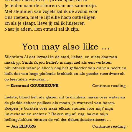
Je leiden naar de schuren van ons samenzijn.
Met stemmen van vogels zal ik de avond voor
Ons roepen, met je lijf elke hoop ontheiligen
En als je slaapt, lieve jij zal ik luisteren
Naar je adem. Een etmaal zal ik zijn.
You may also like …
Silentium Al dat lawaai in de stad, liefste, en niets daarvan 
maak jij. Sinds ik jou liefheb is mijn ziel als een verlaten 
bibliotheek waar je alleen nog het gefladder van duiven hoort en 
kalk dat van hoge plafonds brokkelt en als poeder neerdwarrelt 
op leestafels waaraan …
― Koenraad GOUDESEUNE
Continue reading ›
Liefste, blond lief, als glazen uit te drinken: maan over water en 
de gladde schoot peilloos als maan, je waterval van haren. 
Roepen je borsten over naar elkaar namen voor mij? mijn 
linkerhand en rechter-? Baken mij af, rug, baken mijn 
hellingvlakken binnen de val der dekenduisternissen …
― Jan ELBURG
Continue reading ›