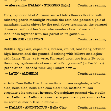
― Alessandro ITALIAN - STRIGGIO (figlio)
Continue reading ›
Yong Liquorice Root Autumn sunset lotus flowers flecked with 
raindrop pearls moonlight reveals the rain has passed a pair of 
mandarin ducks shiver by the pool above leaning on the parapet 
downcast without her lover she wonders how to bear such 
loneliness together with her parrot in its golden …
― CHINESE - LIU YONG
Continue reading ›
Riddles Ugly I am, capacious, brazen, round, And hang between 
high heaven and the ground, Seething with billows and aglow 
with flame. Thus, as it were, I’m vexed upon two fronts By both 
these raging elements at once. What’s my name? ( = Cauldron) 
(translation: Richard WILBUR) I share now …
― LATIN - ALDHELM
Continue reading ›
– Bella Ciao Bella Ciao Una mattina mi son svegliato, o bella 
ciao, bella ciao, bella ciao ciao ciao! Una mattina mi son 
svegliato e ho trovato l'invasor. O partigiano portami via, o bella 
ciao, bella ciao, bella ciao ciao ciao o partigiano portami via che 
mi sento di morir. E se io muoio …
― ITALIAN - ANONYMOUS - Bella Ciao
Continue reading ›