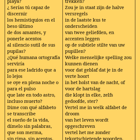
playa?
trekken?
¿ Serías tú capaz de
Zou je in staat zijn de halve
discernir
versregels
los hemistiquios en el
in de laatste kus te
beso último
onderscheiden
de dos amantes, y
van twee geliefden, en
ponerle acentos
accenten leggen
al silencio sutil de sus
op de subtiele stilte van uw
pupilas?
pupillen?
¿Qué humana ortografía
Welke menselijke spelling zou
serviría
kunnen dienen
para ese ladrido que a
voor dat geblaf dat je in de
lo lejos
verte hoort
se oye en plena noche o
in het holst van de nacht, of
para el pulso
voor de hartslag
que late en todo astro,
die klopt in elke, zelfs
incluso muerto?
gedoofde, ster?
Dime con qué alfabeto
Vertel me in welk alfabet de
se transcribe
droom
el sueño de la vida,
van het leven wordt
dímelo sin palabras,
opgeschreven
que son merma,
vertel het me zonder
sin rima, sin acentos,
tekortschietende woorden,