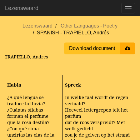
Lezenswaard
Lezenswaard
Other Languages - Poetry
SPANISH - TRAPIELLO, Andrés
Download document
TRAPIELLO, Andres
Habla
Spreek
¿A qué lengua se
In welke taal wordt de regen
traduce la lluvia?
vertaald?
¿Cuántas sílabas
Hoeveel lettergrepen telt het
forman el perfume
parfum
que la rosa destila?
dat de roos verspreidt? Met
¿Con qué rima
welk gedicht
uncirías las olas de la
zou je de golven op het strand