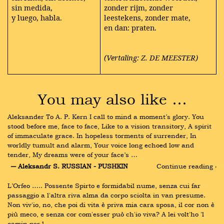
sin medida,
zonder rijm, zonder
y luego, habla.
leestekens, zonder mate,
en dan: praten.
(Vertaling: Z. DE MEESTER)
You may also like …
Aleksander To A. P. Kern I call to mind a moment’s glory. You 
stood before me, face to face, Like to a vision transitory, A spirit 
of immaculate grace. In hopeless torments of surrender, In 
worldly tumult and alarm, Your voice long echoed low and 
tender, My dreams were of your face’s …
― Aleksandr S. RUSSIAN - PUSHKIN
Continue reading ›
L’Orfeo ….. Possente Spirto e formidabil nume, senza cui far 
passaggio a l'altra riva alma da corpo sciolta in van presume. 
Non viv'io, no, che poi di vita è priva mia cara sposa, il cor non è 
più meco, e senza cor com'esser può ch'io viva? A lei volt'ho 'l 
camin per l …