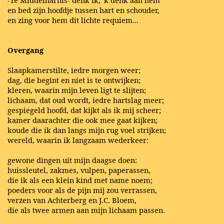
-Te Middelharnis- denk ik, 'k denk aan hem
en bed zijn hoofdje tussen hart en schouder,
en zing voor hem dit lichte requiem...
Overgang
Slaapkamerstilte, iedre morgen weer;
dag, die begint en niet is te ontwijken;
kleren, waarin mijn leven ligt te slijten;
lichaam, dat oud wordt, iedre hartslag meer;
gespiegeld hoofd, dat kijkt als ik mij scheer;
kamer daarachter die ook mee gaat kijken;
koude die ik dan langs mijn rug voel strijken;
wereld, waarin ik langzaam wederkeer:
gewone dingen uit mijn daagse doen:
huissleutel, zakmes, vulpen, paperassen,
die ik als een klein kind met name noem;
poeders voor als de pijn mij zou verrassen,
verzen van Achterberg en J.C. Bloem,
die als twee armen aan mijn lichaam passen.