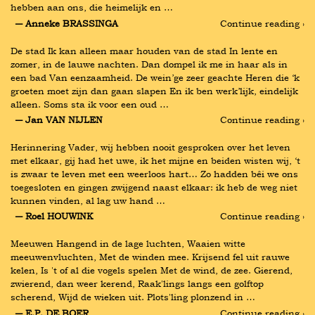
hebben aan ons, die heimelijk en …
― Anneke BRASSINGA
Continue reading ›
De stad Ik kan alleen maar houden van de stad In lente en 
zomer, in de lauwe nachten. Dan dompel ik me in haar als in 
een bad Van eenzaamheid. De wein’ge zeer geachte Heren die ‘k 
groeten moet zijn dan gaan slapen En ik ben werk’lijk, eindelijk 
alleen. Soms sta ik voor een oud …
― Jan VAN NIJLEN
Continue reading ›
Herinnering Vader, wij hebben nooit gesproken over het leven 
met elkaar, gij had het uwe, ik het mijne en beiden wisten wij, ‘t 
is zwaar te leven met een weerloos hart… Zo hadden bêi we ons 
toegesloten en gingen zwijgend naast elkaar: ik heb de weg niet 
kunnen vinden, al lag uw hand …
― Roel HOUWINK
Continue reading ›
Meeuwen Hangend in de lage luchten, Waaien witte 
meeuwenvluchten, Met de winden mee. Krijsend fel uit rauwe 
kelen, Is 't of al die vogels spelen Met de wind, de zee. Gierend, 
zwierend, dan weer kerend, Raak'lings langs een golftop 
scherend, Wijd de wieken uit. Plots'ling plonzend in …
― E.P. DE BOER
Continue reading ›